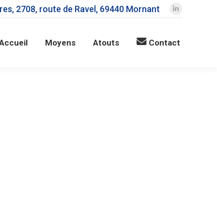
ères, 2708, route de Ravel, 69440 Mornant
LinkedIn
page
opens
Accueil
Moyens
Atouts
Contact
in
new
window