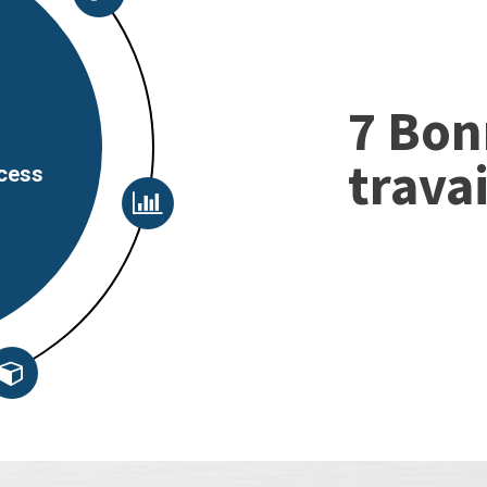
7 Bon
trava
ocess