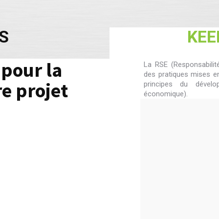
S
KEE
pour la
La RSE (Responsabilit
des pratiques mises en
re projet
principes du dévelo
économique).