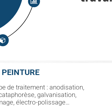
A PEINTURE
e de traitement : anodisation,
cataphorèse, galvanisation,
mage, électro-polissage…