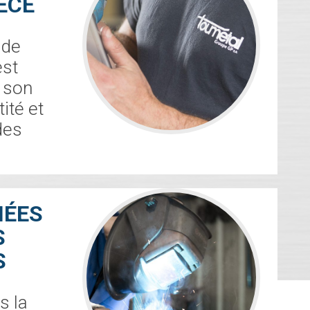
ÈCE
 de
st
 son
ité et
des
NÉES
S
S
s la