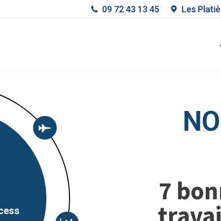
09 72 43 13 45
Les Plati
NO
7 bon
trava