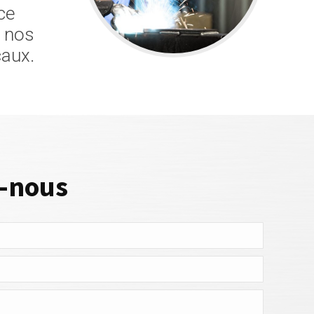
ce
c nos
caux.
z-nous