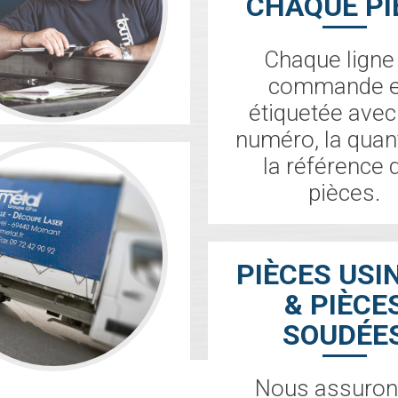
CHAQUE PI
Chaque ligne
commande e
étiquetée avec
numéro, la quant
la référence 
pièces.
PIÈCES USI
& PIÈCE
SOUDÉE
Nous assuron