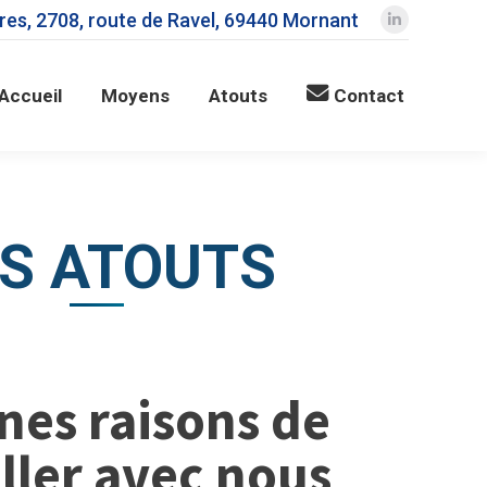
ères, 2708, route de Ravel, 69440 Mornant
LinkedIn
page
opens
Accueil
Moyens
Atouts
Contact
in
new
window
S ATOUTS
nes raisons de
iller avec nous