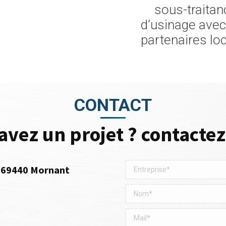
sous-traitan
d’usinage ave
partenaires lo
CONTACT
avez un projet ? contacte
l, 69440 Mornant