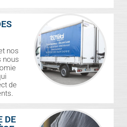
DES
 et nos
s nous
nomie
ui
ect de
nts.
E DE